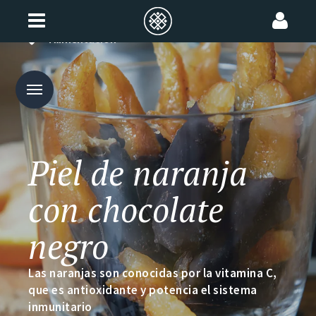
Alimentación
Piel de naranja
con chocolate
negro
Las naranjas son conocidas por la vitamina C,
que es antioxidante y potencia el sistema
inmunitario