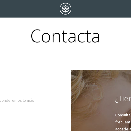
Contacta
¿Tie
esponderemos lo más
Consulta
frecuent
accede a