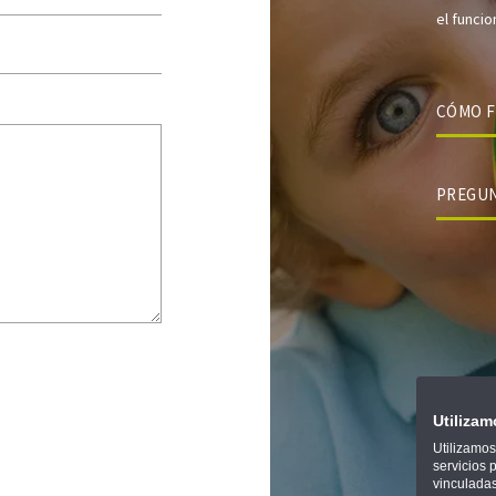
el funci
CÓMO 
PREGU
Utiliza
Utilizamos
servicios 
vinculadas