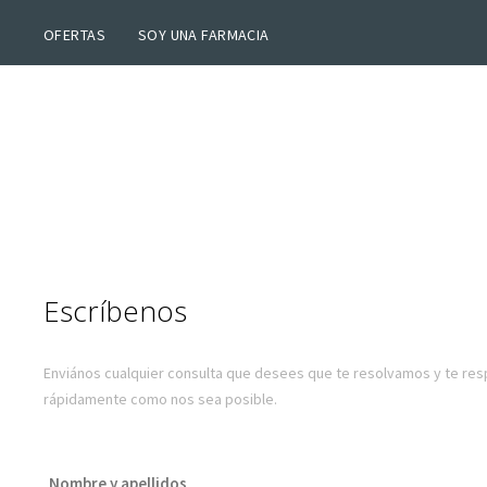
OFERTAS
SOY UNA FARMACIA
Escríbenos
Enviános cualquier consulta que desees que te resolvamos y te r
rápidamente como nos sea posible.