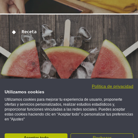
Receta
Polos de sandía
Política de privacidad
Utilizamos cookies
Utilizamos cookies para mejorar tu experiencia de usuario, proponerte
Un dulce refrescante que encantará a los más
ofertas y servicios personalizados, realizar estudios estadísticos y,
pequeños
proporcionar funciones vinculadas a las redes sociales. Puedes aceptar
estas cookies haciendo clic en “Aceptar todo” o personalizar tus preferencias
en "Ajustes"
PREPÁRALOS CON TUS PEQUES
Aceptar todo
Rechazar