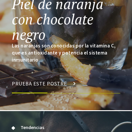
Piel de naranja
con chocolate
negro
Las naranjas son conocidas por la vitamina C,
que es antioxidante y potencia el sistema
inmunitario
PRUEBA ESTE POSTRE
Tendencias