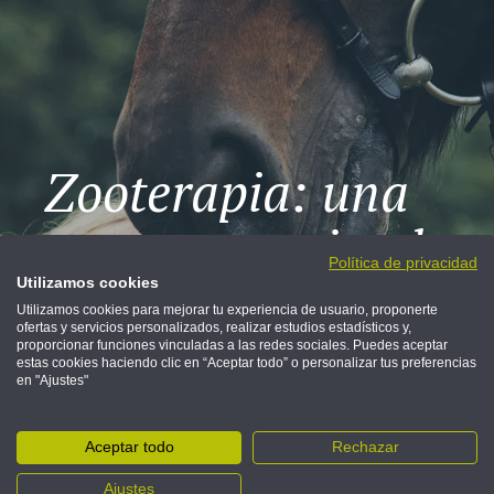
Zooterapia: una
cura muy animal
Política de privacidad
Utilizamos cookies
Los animales no solo nos divierten y
Utilizamos cookies para mejorar tu experiencia de usuario, proponerte
acompañan, sino que pueden llegar a ser la
ofertas y servicios personalizados, realizar estudios estadísticos y,
mejor terapia.
proporcionar funciones vinculadas a las redes sociales. Puedes aceptar
estas cookies haciendo clic en “Aceptar todo” o personalizar tus preferencias
en "Ajustes"
DESCUBRE MÁS
Aceptar todo
Rechazar
Ajustes