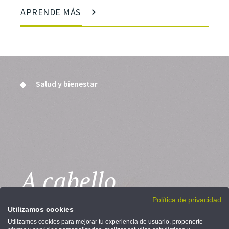
APRENDE MÁS
Salud y bienestar
A cabello
ganador
Política de privacidad
Utilizamos cookies
Utilizamos cookies para mejorar tu experiencia de usuario, proponerte
Los cambios hormonales son la causa principal