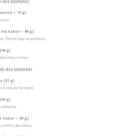
e dos unidades
eutro – 70 g)
horas.
Sin Sabor – 40 g)
 filtren bajo la prótesis.
(40 g)
limentos firmes.
 de dos unidades
r (57 g)
con mayor formato.
(60 g)
confianza.
n Sabor – 40 g)
 confort duradera.