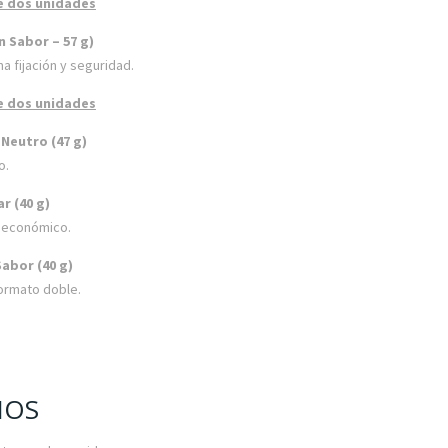
e dos unidades
n Sabor – 57 g)
 fijación y seguridad.
e dos unidades
 Neutro (47 g)
o.
r (40 g)
k económico.
abor (40 g)
formato doble.
MOS