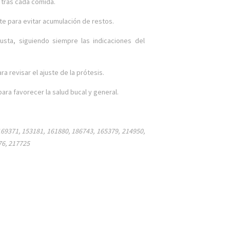
 tras cada comida.
nte para evitar acumulación de restos.
justa, siguiendo siempre las indicaciones del
a revisar el ajuste de la prótesis.
para favorecer la salud bucal y general.
169371, 153181, 161880, 186743, 165379, 214950,
76, 217725