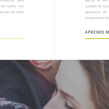
productos para
Bio-Oil es una
 del sueño. Sus
cuidado de la p
nectar del ritmo
apariencia de
proporcionar hidr
APRENDE 