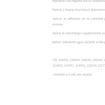
Mantener una higiene bucal completa
Retirar y limpiar la prótesis diariame
Aplicar el adhesivo en la cantidad 
envase.
Visitar al odontólogo regularmente par
Beber suficiente agua durante el día 
CN: 158242, 158244, 158241, 158243, 
214953, 214951, 214952, 220254, 2217
Limitado a 5 uds. por tarjeta.