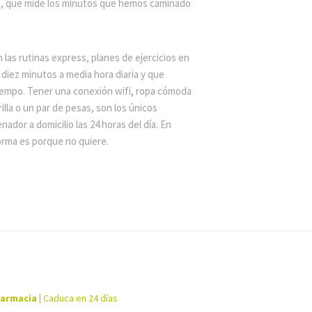
t, que mide los minutos que hemos caminado
.
 las rutinas express, planes de ejercicios en
 diez minutos a media hora diaria y que
iempo. Tener una conexión wifi, ropa cómoda
rilla o un par de pesas, son los únicos
nador a domicilio las 24 horas del día. En
forma es porque no quiere.
farmacia
|
Caduca en 24 días