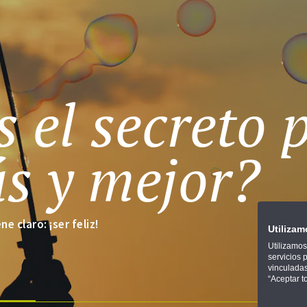
s el secreto 
ás y mejor?
e claro: ¡ser feliz!
Utiliza
Utilizamos
servicios 
vinculadas
“Aceptar t