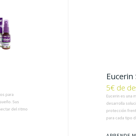
Eucerin
5€ de de
tos para
Eucerin es una 
 sueño. Sus
desarrolla soluc
ectar del ritmo
protección fren
para cada tipo de
APRENDE 