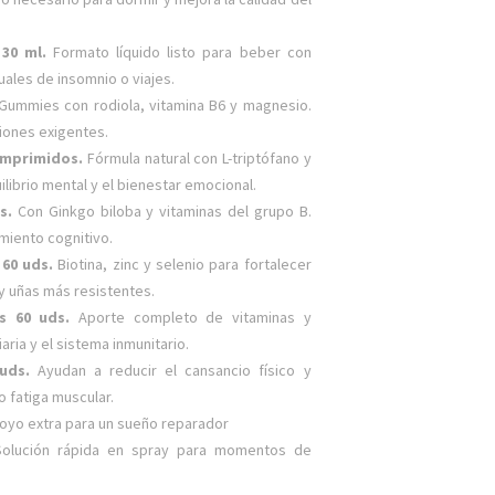
 30 ml.
Formato líquido listo para beber con
uales de insomnio o viajes.
Gummies con rodiola, vitamina B6 y magnesio.
iones exigentes.
comprimidos.
Fórmula natural con L-triptófano y
librio mental y el bienestar emocional.
ds.
Con Ginkgo biloba y vitaminas del grupo B.
miento cognitivo.
 60 uds.
Biotina, zinc y selenio para fortalecer
 y uñas más resistentes.
as 60 uds.
Aporte completo de vitaminas y
ria y el sistema inmunitario.
 uds.
Ayudan a reducir el cansancio físico y
o fatiga muscular.
oyo extra para un sueño reparador
olución rápida en spray para momentos de