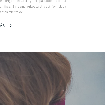
de origen natural y respaldados por la
ientífica. Su gama Arkosterol está formulada
antenimiento de [...]
MÁS