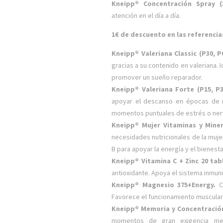
Kneipp® Concentración Spray 
atención en el día a día.
1€ de descuento en las referencia
Kneipp® Valeriana Classic (P30, P
gracias a su contenido en valeriana. I
promover un sueño reparador.
Kneipp® Valeriana Forte (P15, P
apoyar el descanso en épocas de m
momentos puntuales de estrés o ner
Kneipp® Mujer Vitaminas y Mine
necesidades nutricionales de la mujer
B para apoyar la energía y el bienest
Kneipp® Vitamina C + Zinc 20 tab
antioxidante. Apoya el sistema inmun
Kneipp® Magnesio 375+Energy.
C
Favorece el funcionamiento muscular
Kneipp® Memoria y Concentración
momentos de gran exigencia ment