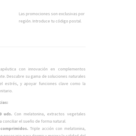
Las promociones son exclusivas por
región. Introduce tu código postal.
rapéutica con innovación en complementos
nte. Descubre su gama de soluciones naturales
el estrés, y apoyar funciones clave como la
nitario.
cias:
0 uds.
Con melatonina, extractos vegetales
a conciliar el sueño de forma natural.
 comprimidos.
Triple acción con melatonina,
po necesario para dormir y mejora la calidad del