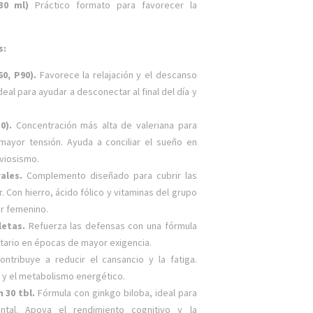
(30 ml)
Práctico formato para favorecer la
s:
60, P90).
Favorece la relajación y el descanso
deal para ayudar a desconectar al final del día y
30).
Concentración más alta de valeriana para
ayor tensión. Ayuda a conciliar el sueño en
viosismo.
rales.
Complemento diseñado para cubrir las
. Con hierro, ácido fólico y vitaminas del grupo
ar femenino.
letas.
Refuerza las defensas con una fórmula
itario en épocas de mayor exigencia.
ontribuye a reducir el cansancio y la fatiga.
 y el metabolismo energético.
 30 tbl.
Fórmula con ginkgo biloba, ideal para
al. Apoya el rendimiento cognitivo y la