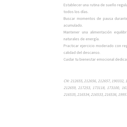
Establecer una rutina de sueño regul
todos los días.
Buscar momentos de pausa durante 
acumulado.
Mantener una alimentación equilib
naturales de energía.
Practicar ejercicio moderado con re
calidad del descanso.
Cuidar tu bienestar emocional dedican
CN: 212655, 212656, 212657, 190332, 
212659, 217253, 173118, 173100, 163
216535, 216534, 216533, 216536, 1995