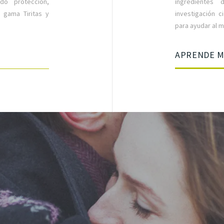
do protección,
ingredientes 
u gama Tiritas y
investigación c
para ayudar al m
APRENDE 