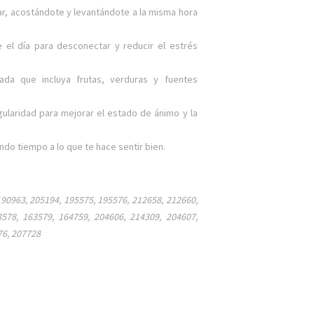
ar, acostándote y levantándote a la misma hora
el día para desconectar y reducir el estrés
rada que incluya frutas, verduras y fuentes
gularidad para mejorar el estado de ánimo y la
do tiempo a lo que te hace sentir bien.
190963, 205194, 195575, 195576, 212658, 212660,
578, 163579, 164759, 204606, 214309, 204607,
76, 207728