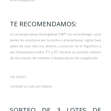
este compuesto.
TE RECOMENDAMOS:
Se aconseja tomar Imunoglukan P4H® con el estómago vacío
(antes de acostarse por la noche o al levantarse). Agitar bien
antes de usar. Una vez abierto, conservar en el frigorífico a
una temperatura entre 2ºC y 8ºC durante un periodo máximo
de dos meses. No someter a temperaturas de congelación.
CN: 161317
Limitado a 5 uds. por tarjeta.
SORTEO DE 3 LOTES DE