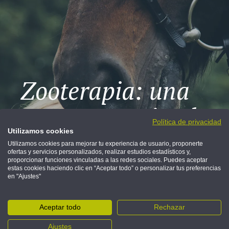
Zooterapia: una
cura muy animal
Política de privacidad
Utilizamos cookies
Los animales no solo nos divierten y
Utilizamos cookies para mejorar tu experiencia de usuario, proponerte
acompañan, sino que pueden llegar a ser la
ofertas y servicios personalizados, realizar estudios estadísticos y,
mejor terapia.
proporcionar funciones vinculadas a las redes sociales. Puedes aceptar
estas cookies haciendo clic en “Aceptar todo” o personalizar tus preferencias
en "Ajustes"
DESCUBRE MÁS
Aceptar todo
Rechazar
Ajustes