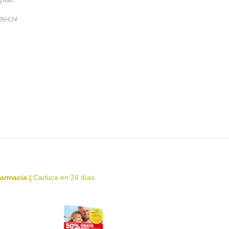
196434
farmacia
|
Caduca en 24 días