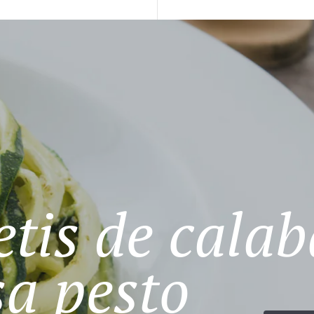
tis de calab
sa pesto