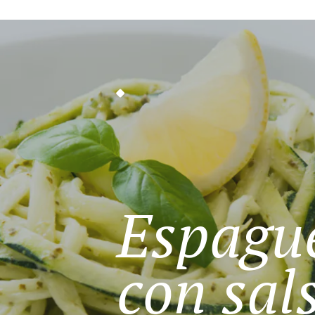
Espague
con sal