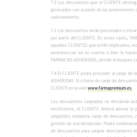
7.2 Los descuentos que el CLIENTE obteng
generados con ocasión de las promociones q
cada momento.
7.3 Los descuentos serán personales e intra
por parte del CLIENTE. En estos casos, FA
aquellos CLIENTES que estén implicados, rec
permanezcan en su cuenta o bien le hayan 
FARMACIAS ADHERIDAS, decidir el bloqueo caut
7.4 El CLIENTE podrá proceder al canje d
ADHERIDAS. El criterio de canje de descuen
CLIENTE en la web
www.farmapremium.es.
Los descuentos canjeados se detraerán aut
insuficiente, el CLIENTE deberá abonar la
adquiridos mediante canje de descuentos, 
gestión de esa devolución. Podrá combinarse 
de descuentos para canjear directamente el 