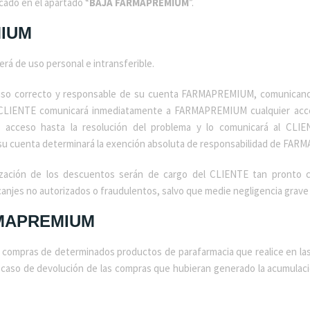
ado en el apartado “
BAJA FARMAPREMIUM
”.
IUM
á de uso personal e intransferible.
 uso correcto y responsable de su cuenta FARMAPREMIUM, comunican
El CLIENTE comunicará inmediatamente a FARMAPREMIUM cualquier acc
acceso hasta la resolución del problema y lo comunicará al CLIEN
su cuenta determinará la exención absoluta de responsabilidad de FA
ilización de los descuentos serán de cargo del CLIENTE tan pronto 
jes no autorizados o fraudulentos, salvo que medie negligencia grave 
RMAPREMIUM
s compras de determinados productos de parafarmacia que realice en l
so de devolución de las compras que hubieran generado la acumulaci