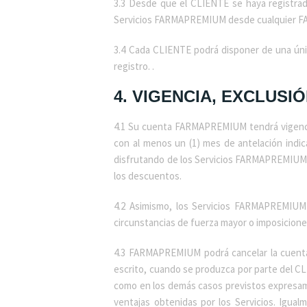
3.3 Desde que el CLIENTE se haya registrad
Servicios FARMAPREMIUM desde cualquier F
3.4 Cada CLIENTE podrá disponer de una ún
registro. .
4. VIGENCIA, EXCLUS
4.1 Su cuenta FARMAPREMIUM tendrá vigencia
con al menos un (1) mes de antelación indic
disfrutando de los Servicios FARMAPREMIUM. U
los descuentos.
4.2 Asimismo, los Servicios FARMAPREMIUM q
circunstancias de fuerza mayor o imposicione
4.3 FARMAPREMIUM podrá cancelar la cuent
escrito, cuando se produzca por parte del C
como en los demás casos previstos expresame
ventajas obtenidas por los Servicios. Ig