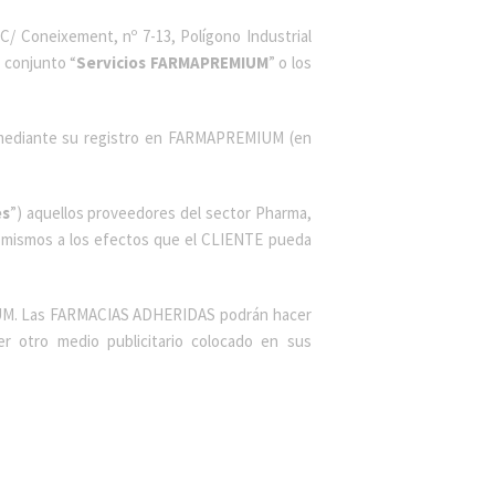
C/ Coneixement, nº 7-13, Polígono Industrial
u conjunto “
Servicios FARMAPREMIUM
” o los
as mediante su registro en FARMAPREMIUM (en
es
”) aquellos proveedores del sector Pharma,
os mismos a los efectos que el CLIENTE pueda
IUM. Las FARMACIAS ADHERIDAS podrán hacer
r otro medio publicitario colocado en sus