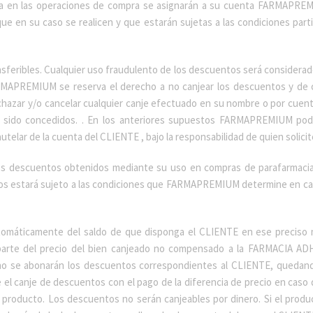
a en las operaciones de compra se asignarán a su cuenta FARMAPREMI
ue en su caso se realicen y que estarán sujetas a las condiciones pa
nsferibles. Cualquier uso fraudulento de los descuentos será considera
RMAPREMIUM se reserva el derecho a no canjear los descuentos y de 
hazar y/o cancelar cualquier canje efectuado en su nombre o por cuen
sido concedidos. . En los anteriores supuestos FARMAPREMIUM podrá, 
elar de la cuenta del CLIENTE , bajo la responsabilidad de quien solicit
e los descuentos obtenidos mediante su uso en compras de parafarma
tos estará sujeto a las condiciones que FARMAPREMIUM determine en ca
omáticamente del saldo de que disponga el CLIENTE en ese preciso 
 parte del precio del bien canjeado no compensado a la FARMACIA AD
no se abonarán los descuentos correspondientes al CLIENTE, quedan
el canje de descuentos con el pago de la diferencia de precio en caso 
producto. Los descuentos no serán canjeables por dinero. Si el produc