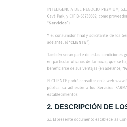
INTELIGENCIA DEL NEGOCIO PR3MIUM, S.L.,
Gavá Park, y CIF B-65758682, como proveedor 
“
Servicios
”).
Y el consumidor final y solicitante de los
adelante, el “
CLIENTE
”).
También serán parte de estas condiciones gen
en particular oficinas de farmacia, que se 
beneficiarse de sus ventajas (en adelante, “
F
El CLIENTE podrá consultar en la web www
pública su adhesión a los Servicios FARM
establecimientos.
2. DESCRIPCIÓN DE L
2.1 El presente documento establece las Condi