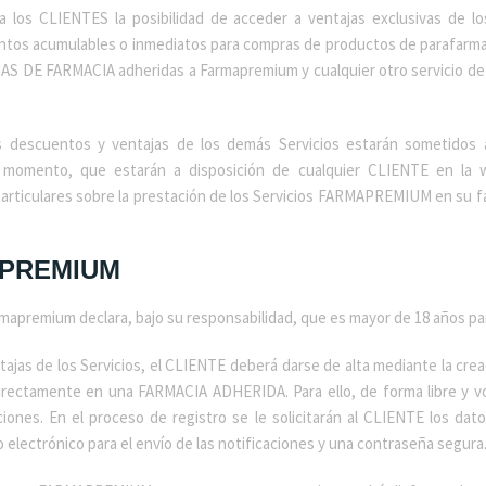
 los CLIENTES la posibilidad de acceder a ventajas exclusivas de l
s acumulables o inmediatos para compras de productos de parafarmacia,
NAS DE FARMACIA adheridas a Farmapremium y cualquier otro servicio de
s descuentos y ventajas de los demás Servicios estarán sometidos a
momento, que estarán a disposición de cualquier CLIENTE en la
ticulares sobre la prestación de los Servicios FARMAPREMIUM en su far
APREMIUM
 Farmapremium declara, bajo su responsabilidad, que es mayor de 18 año
entajas de los Servicios, el CLIENTE deberá darse de alta mediante la 
rectamente en una FARMACIA ADHERIDA. Para ello, de forma libre y vol
ones. En el proceso de registro se le solicitarán al CLIENTE los dato
o electrónico para el envío de las notificaciones y una contraseña segura