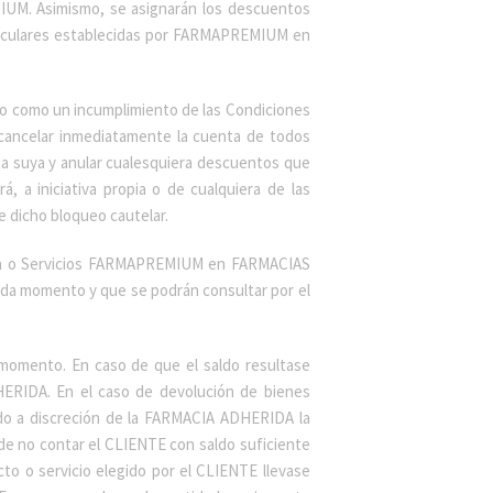
UM. Asimismo, se asignarán los descuentos
rticulares establecidas por FARMAPREMIUM en
do como un incumplimiento de las Condiciones
cancelar inmediatamente la cuenta de todos
ta suya y anular cualesquiera descuentos que
a iniciativa propia o de cualquiera de las
e dicho bloqueo cautelar.
cia o Servicios FARMAPREMIUM en FARMACIAS
da momento y que se podrán consultar por el
momento. En caso de que el saldo resultase
HERIDA. En el caso de devolución de bienes
do a discreción de la FARMACIA ADHERIDA la
de no contar el CLIENTE con saldo suficiente
to o servicio elegido por el CLIENTE llevase