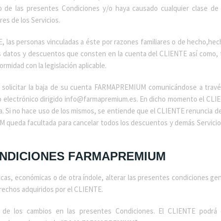
vio de las presentes Condiciones y/o haya causado cualquier clase d
s de los Servicios.
E, las personas vinculadas a éste por razones familiares o de hecho,hec
s datos y descuentos que consten en la cuenta del CLIENTE así como, 
rmidad con la legislación aplicable.
o solicitar la baja de su cuenta FARMAPREMIUM comunicándose a trav
electrónico dirigido info@farmapremium.es. En dicho momento el CLI
Si no hace uso de los mismos, se entiende que el CLIENTE renuncia desd
 queda facultada para cancelar todos los descuentos y demás Servicios
CONDICIONES FARMAPREMIUM
s, económicas o de otra índole, alterar las presentes condiciones gene
echos adquiridos por el CLIENTE.
de los cambios en las presentes Condiciones. El CLIENTE podrá 