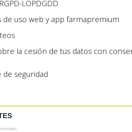
os RGPD-LOPDGDD
s de uso web y app farmapremium
rteos
obre la cesión de tus datos con consen
 de seguridad
TES
generales: