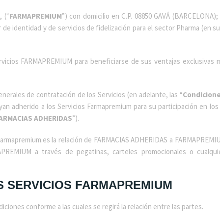
 (“
FARMAPREMIUM
”) con domicilio en C.P. 08850 GAVÁ (BARCELONA); 
de identidad y de servicios de fidelización para el sector Pharma (en s
 Servicios FARMAPREMIUM para beneficiarse de sus ventajas exclusiv
erales de contratación de los Servicios (en adelante, las “
Condicion
hayan adherido a los Servicios Farmapremium para su participación en l
ARMACIAS ADHERIDAS
”).
.farmapremium.es la relación de FARMACIAS ADHERIDAS a FARMAPREM
APREMIUM a través de pegatinas, carteles promocionales o cualquie
OS SERVICIOS FARMAPREMIUM
ciones conforme a las cuales se regirá la relación entre las partes.