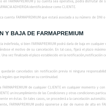
o en FARMAPREMIUM y su cuenta sea operativa, podrá disfrutar de su
ARMACIA ADHERIDA identificándose como CLIENTE.
ica cuenta FARMAPREMIUM que estará asociada a su número de DNI o eq
IÓN Y BAJA DE FARMAPREMIUM
 indefinida, si bien FARMAPREMIUM podrá darla de baja en cualquier 
ándose el motivo de su cancelación. En tal caso, fijará el plazo máxim
na vez finalizado el plazo establecido en la notificación,notificación 
uedarán cancelados sin notificación previa ni ninguna responsabili
s legales que impidieran su continuidad.
a FARMAPREMIUM de cualquier CLIENTE en cualquier momento y con ef
LIENTE un incumplimiento de las Condiciones y otras condiciones partic
nte en éstas. En tales casos, se procederá a la cancelación automátic
ualmente, FARMAPREMIUM podrá oponerse a dar de nuevo de alta en 