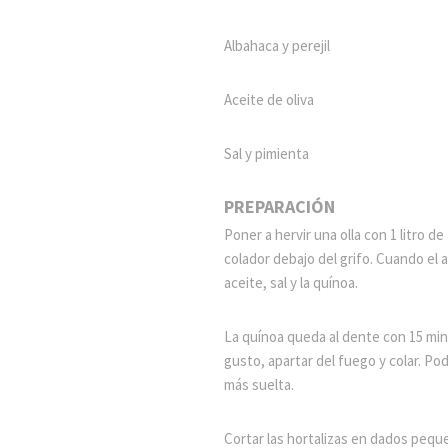
Albahaca y perejil
Aceite de oliva
Sal y pimienta
PREPARACIÓN
Poner a hervir una olla con 1 litro d
colador debajo del grifo. Cuando el 
aceite, sal y la quínoa.
La quínoa queda al dente con 15 min
gusto, apartar del fuego y colar. P
más suelta.
Cortar las hortalizas en dados pequ