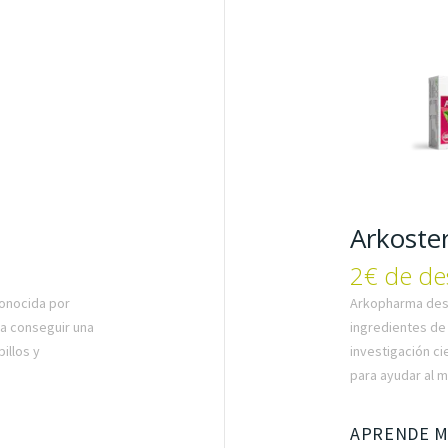
Arkoster
2€ de de
conocida por
Arkopharma des
 a conseguir una
ingredientes de 
illos y
investigación ci
para ayudar al m
APRENDE 