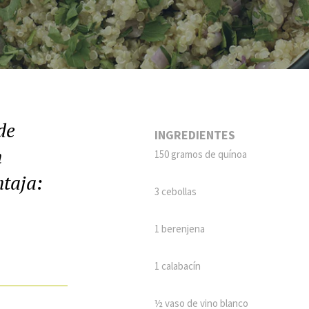
de
INGREDIENTES
n
150 gramos de quínoa
ntaja:
3 cebollas
1 berenjena
1 calabacín
½ vaso de vino blanco