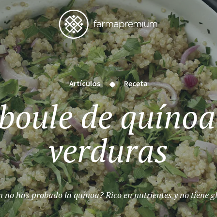
Artículos
Receta
boule de quínoa
verduras
 no has probado la quínoa? Rico en nutrientes y no tiene g