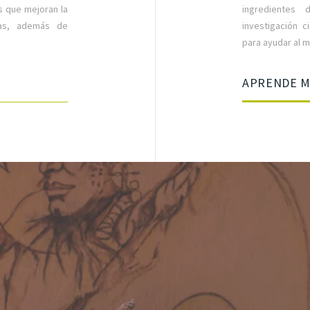
s que mejoran la
ingredientes 
has, además de
investigación c
para ayudar al m
APRENDE 