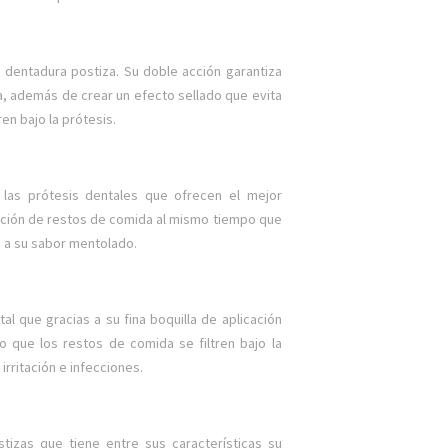
a dentadura postiza. Su doble acción garantiza
ía, además de crear un efecto sellado que evita
ren bajo la prótesis.
 las prótesis dentales que ofrecen el mejor
ltración de restos de comida al mismo tiempo que
s a su sabor mentolado.
al que gracias a su fina boquilla de aplicación
o que los restos de comida se filtren bajo la
irritación e infecciones.
tizas que tiene entre sus características su