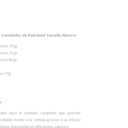
e 2 unidades de Kukident Tamaño Ahorro:
orro 70 gr
orro 70 gr
orro 60 gr
ro 57g
o
ñados para el cuidado completo que aportan
sellado frente a la comida gracias a su efecto
ótesis. Disponible en diferentes sabores.