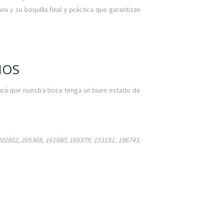
na y su boquilla final y práctica que garantizan
MOS
 hará que nuestra boca tenga un buen estado de
202802, 205368, 161880, 165379, 153181, 186743,