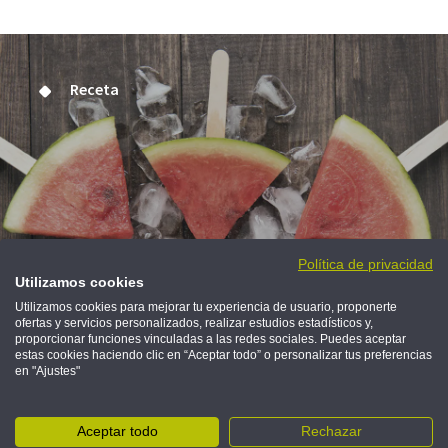
Receta
Polos de sandía
Política de privacidad
Utilizamos cookies
Utilizamos cookies para mejorar tu experiencia de usuario, proponerte
Un dulce refrescante que encantará a los más
ofertas y servicios personalizados, realizar estudios estadísticos y,
pequeños
proporcionar funciones vinculadas a las redes sociales. Puedes aceptar
estas cookies haciendo clic en “Aceptar todo” o personalizar tus preferencias
en "Ajustes"
PREPÁRALOS CON TUS PEQUES
Aceptar todo
Rechazar